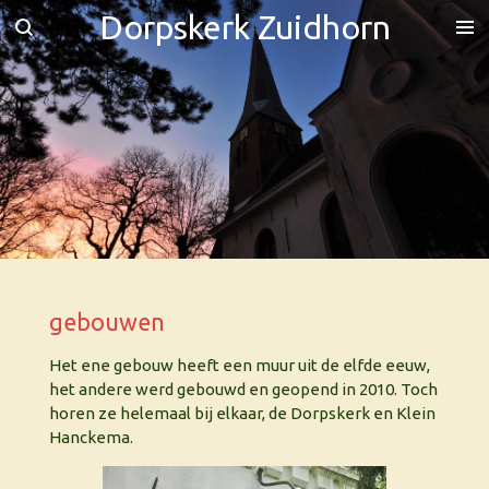
Dorpskerk Zuidhorn
Ga
direct
naar
de
hoofdinhoud
gebouwen
Het ene gebouw heeft een muur uit de elfde eeuw,
het andere werd gebouwd en geopend in 2010. Toch
horen ze helemaal bij elkaar, de Dorpskerk en Klein
Hanckema.