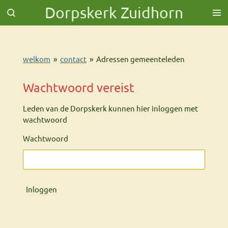
Dorpskerk Zuidhorn
Ga
direct
naar
de
hoofdinhoud
welkom
»
contact
»
Adressen gemeenteleden
Wachtwoord vereist
Leden van de Dorpskerk kunnen hier inloggen met
wachtwoord
Wachtwoord
Inloggen